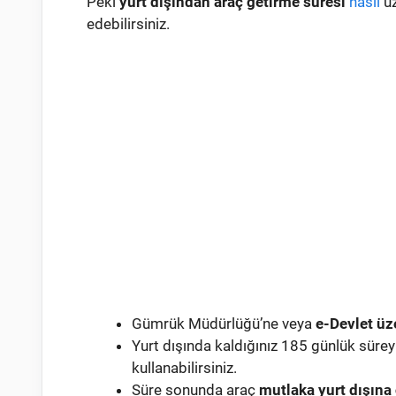
Peki
yurt dışından araç getirme süresi
nasıl
uz
edebilirsiniz.
Gümrük Müdürlüğü’ne veya
e-Devlet üz
Yurt dışında kaldığınız 185 günlük süreyi
kullanabilirsiniz.
Süre sonunda araç
mutlaka yurt dışına 