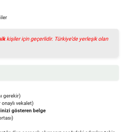
iler
şik
kişiler için geçerlidir. Türkiye’de yerleşik olan
ı gerekir)
 onaylı vekalet)
inizi gösteren belge
ortası)