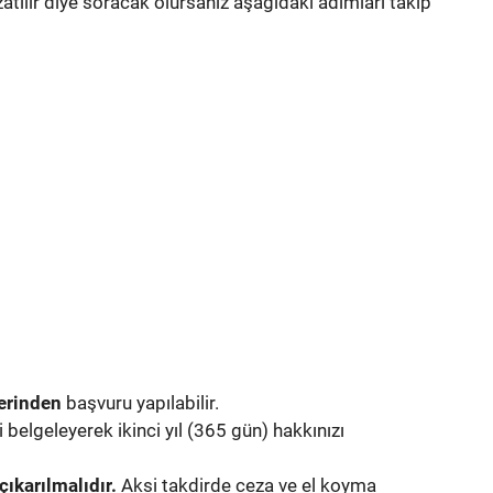
atılır diye soracak olursanız aşağıdaki adımları takip
erinden
başvuru yapılabilir.
 belgeleyerek ikinci yıl (365 gün) hakkınızı
çıkarılmalıdır.
Aksi takdirde ceza ve el koyma