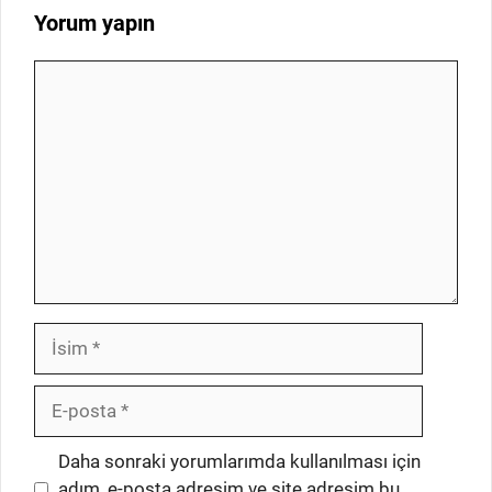
Yorum yapın
Yorum
İsim
E-
posta
İnternet
Daha sonraki yorumlarımda kullanılması için
sitesi
adım, e-posta adresim ve site adresim bu