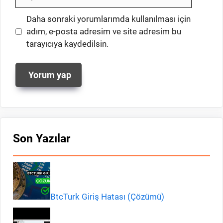
posta
İnternet
Daha sonraki yorumlarımda kullanılması için
sitesi
adım, e-posta adresim ve site adresim bu
tarayıcıya kaydedilsin.
Son Yazılar
BtcTurk Giriş Hatası (Çözümü)