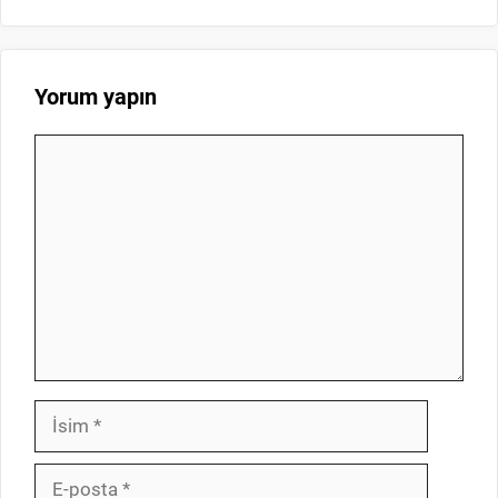
Yorum yapın
Yorum
İsim
E-