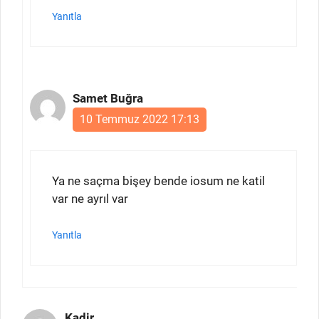
Yanıtla
Samet Buğra
10 Temmuz 2022 17:13
Ya ne saçma bişey bende iosum ne katil
var ne ayrıl var
Yanıtla
Kadir