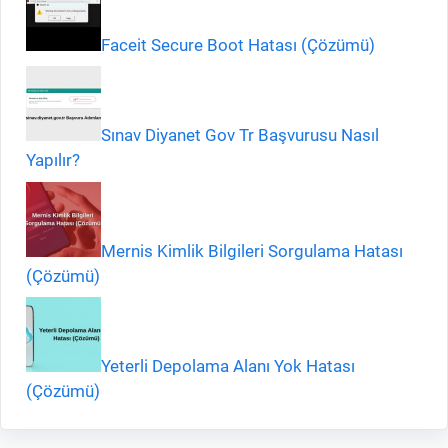
Faceit Secure Boot Hatası (Çözümü)
Sınav Diyanet Gov Tr Başvurusu Nasıl
Yapılır?
Mernis Kimlik Bilgileri Sorgulama Hatası
(Çözümü)
Yeterli Depolama Alanı Yok Hatası
(Çözümü)