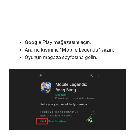
Google Play mağazasını açın.
Arama kısmına “Mobile Legends” yazın.
Oyunun mağaza sayfasına gelin.