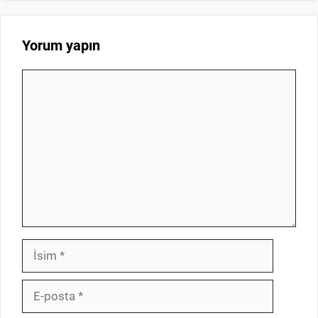
Yorum yapın
Yorum
İsim
E-
posta