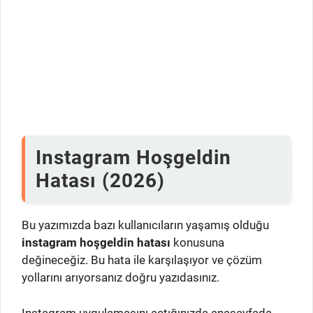
Instagram Hoşgeldin
Hatası (2026)
Bu yazımızda bazı kullanıcıların yaşamış olduğu
instagram hoşgeldin hatası
konusuna
değineceğiz. Bu hata ile karşılaşıyor ve çözüm
yollarını arıyorsanız doğru yazıdasınız.
Instagram uygulamasını açtığınızda anasayfada