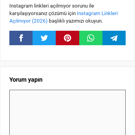
Instagram linkleri açılmıyor sorunu ile
karşılaşıyorsanız çözümü için
Instagram Linkleri
Açılmıyor (2026)
başlıklı yazımızı okuyun.
Yorum yapın
Yorum