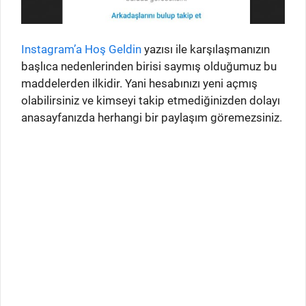
Instagram’a Hoş Geldin
yazısı ile karşılaşmanızın
başlıca nedenlerinden birisi saymış olduğumuz bu
maddelerden ilkidir. Yani hesabınızı yeni açmış
olabilirsiniz ve kimseyi takip etmediğinizden dolayı
anasayfanızda herhangi bir paylaşım göremezsiniz.