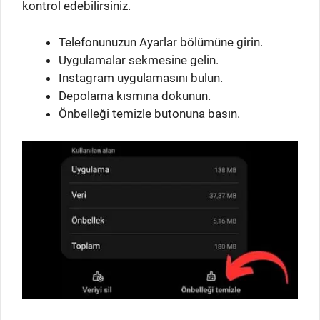
kontrol edebilirsiniz.
Telefonunuzun Ayarlar bölümüne girin.
Uygulamalar sekmesine gelin.
Instagram uygulamasını bulun.
Depolama kısmına dokunun.
Önbelleği temizle butonuna basın.