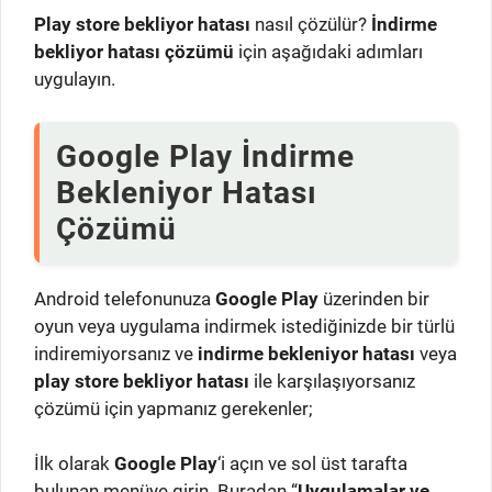
P
lay store bekliyor hatası
nasıl çözülür?
İndirme
bekliyor hatası çözümü
için aşağıdaki adımları
uygulayın.
Google Play İndirme
Bekleniyor Hatası
Çözümü
Android telefonunuza
Google Play
üzerinden bir
oyun veya uygulama indirmek istediğinizde bir türlü
indiremiyorsanız ve
indirme bekleniyor hatası
veya
play store bekliyor hatası
ile karşılaşıyorsanız
çözümü için yapmanız gerekenler;
İlk olarak
Google Play
‘i açın ve sol üst tarafta
bulunan menüye girin. Buradan “
Uygulamalar ve