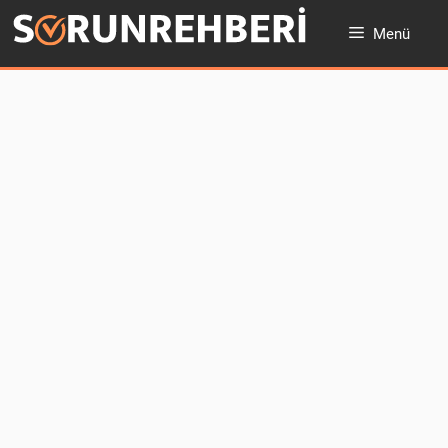
İçeriğe
Menü
atla