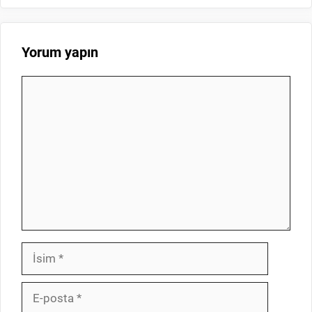
Yorum yapın
Yorum
İsim
E-
posta