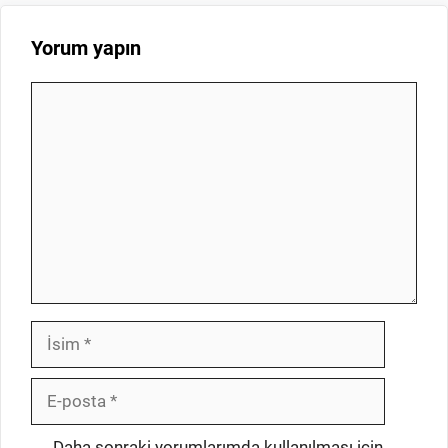
Yorum yapın
Yorum
İsim
E-
posta
İnternet
Daha sonraki yorumlarımda kullanılması için