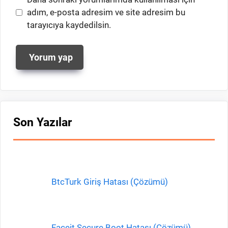
sitesi
adım, e-posta adresim ve site adresim bu
tarayıcıya kaydedilsin.
Son Yazılar
BtcTurk Giriş Hatası (Çözümü)
Faceit Secure Boot Hatası (Çözümü)