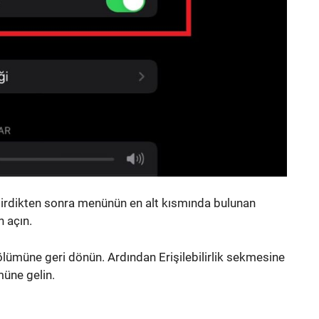
getirdikten sonra menünün en alt kısmında bulunan
n açın.
lümüne geri dönün. Ardından Erişilebilirlik sekmesine
üne gelin.