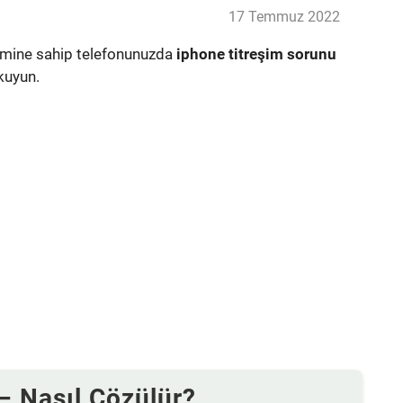
17 Temmuz 2022
temine sahip telefonunuzda
iphone titreşim sorunu
kuyun.
– Nasıl Çözülür?