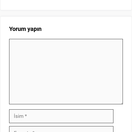
Yorum yapın
Yorum
İsim
E-