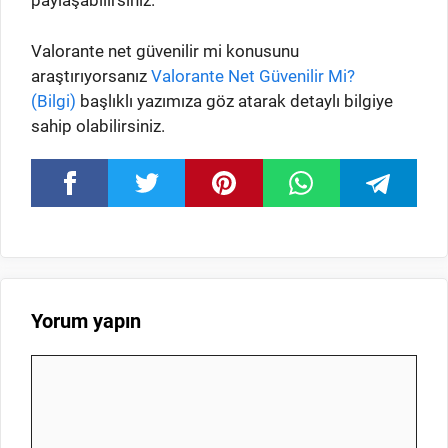
paylaşabilirsiniz.
Valorante net güvenilir mi konusunu
araştırıyorsanız
Valorante Net Güvenilir Mi?
(Bilgi)
başlıklı yazımıza göz atarak detaylı bilgiye
sahip olabilirsiniz.
Yorum yapın
Yorum