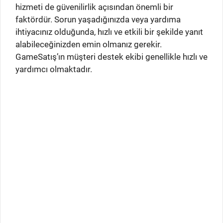
hizmeti de güvenilirlik açısından önemli bir
faktördür. Sorun yaşadığınızda veya yardıma
ihtiyacınız olduğunda, hızlı ve etkili bir şekilde yanıt
alabileceğinizden emin olmanız gerekir.
GameSatış’ın müşteri destek ekibi genellikle hızlı ve
yardımcı olmaktadır.