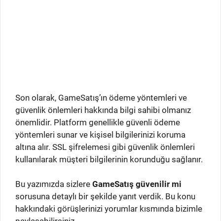
Son olarak, GameSatış’ın ödeme yöntemleri ve
güvenlik önlemleri hakkında bilgi sahibi olmanız
önemlidir. Platform genellikle güvenli ödeme
yöntemleri sunar ve kişisel bilgilerinizi koruma
altına alır. SSL şifrelemesi gibi güvenlik önlemleri
kullanılarak müşteri bilgilerinin korunduğu sağlanır.
Bu yazımızda sizlere
GameSatış güvenilir mi
sorusuna detaylı bir şekilde yanıt verdik. Bu konu
hakkındaki görüşlerinizi yorumlar kısmında bizimle