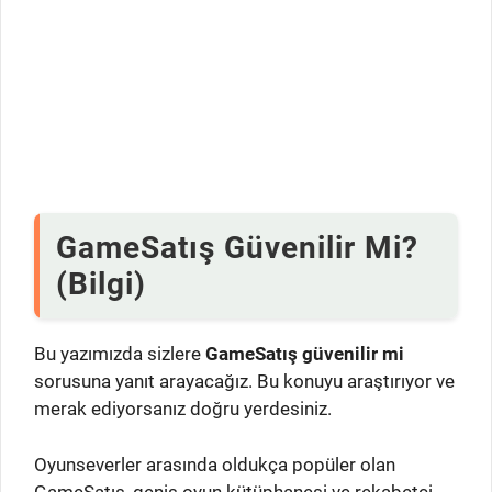
GameSatış Güvenilir Mi?
(Bilgi)
Bu yazımızda sizlere
GameSatış güvenilir mi
sorusuna yanıt arayacağız. Bu konuyu araştırıyor ve
merak ediyorsanız doğru yerdesiniz.
Oyunseverler arasında oldukça popüler olan
GameSatış, geniş oyun kütüphanesi ve rekabetçi