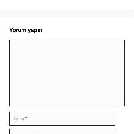
Yorum yapın
Yorum
İsim
E-