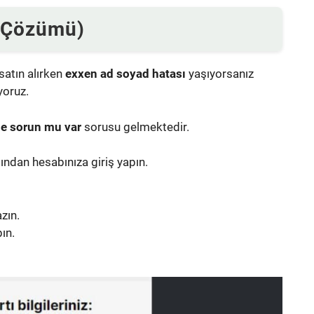
 (Çözümü)
satın alırken
exxen ad soyad hatası
yaşıyorsanız
yoruz.
e sorun mu var
sorusu gelmektedir.
dından hesabınıza giriş yapın.
azın.
ın.