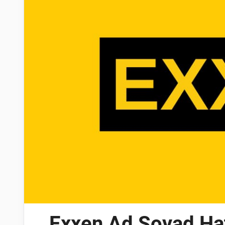
Exxen Ad Soyad Ha