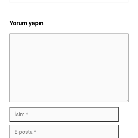
Yorum yapın
Yorum
İsim
E-
posta