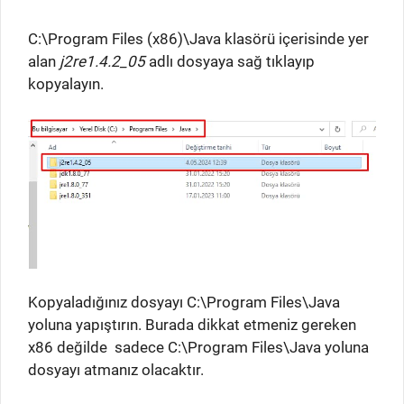
C:\Program Files (x86)\Java klasörü içerisinde yer
alan
j2re1.4.2_05
adlı dosyaya sağ tıklayıp
kopyalayın.
Kopyaladığınız dosyayı C:\Program Files\Java
yoluna yapıştırın. Burada dikkat etmeniz gereken
x86 değilde sadece C:\Program Files\Java yoluna
dosyayı atmanız olacaktır.