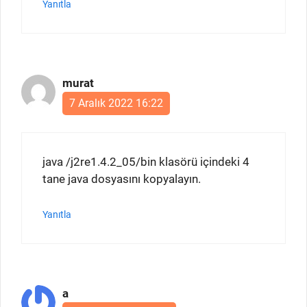
Yanıtla
murat
7 Aralık 2022 16:22
java /j2re1.4.2_05/bin klasörü içindeki 4
tane java dosyasını kopyalayın.
Yanıtla
a