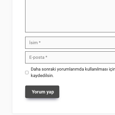
İsim
E-
posta
İnternet
Daha sonraki yorumlarımda kullanılması için
sitesi
kaydedilsin.