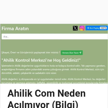
Ahilik Com Neden
Açılmıyor (Bilgi)