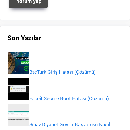
Son Yazılar
BtcTurk Giriş Hatası (Çözümü)
Faceit Secure Boot Hatası (Çözümü)
Sınav Diyanet Gov Tr Başvurusu Nasıl