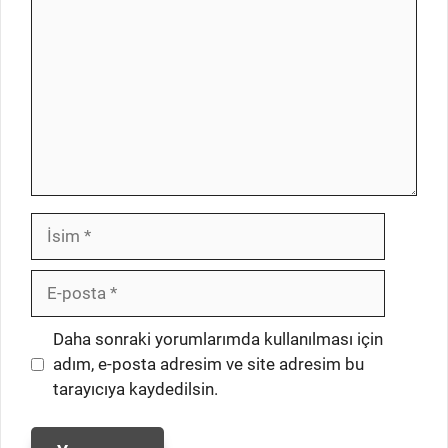
İsim
E-
posta
İnternet
Daha sonraki yorumlarımda kullanılması için
sitesi
adım, e-posta adresim ve site adresim bu
tarayıcıya kaydedilsin.