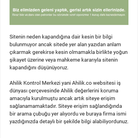
Sitenin neden kapandığına dair kesin bir bilgi
bulunmuyor ancak sitede yer alan yazıdan anlam
çıkarmak gerekirse kesin olmamakla birlikte yoğun
şikayet üzerine veya mahkeme kararıyla sitenin
kapandığını düşünüyoruz.
Ahilik Kontrol Merkezi yani Ahilik.co websitesi iş
dünyası çerçevesinde Ahilik değerlerini koruma
amacıyla kurulmuştu ancak artık siteye erişim
sağlanamamaktadır. Siteye erişim sağlandığında
bir arama çubuğu yer alıyordu ve buraya firma ismi
yazdığınızda detaylı bir şekilde bilgi alabiliyordunuz.